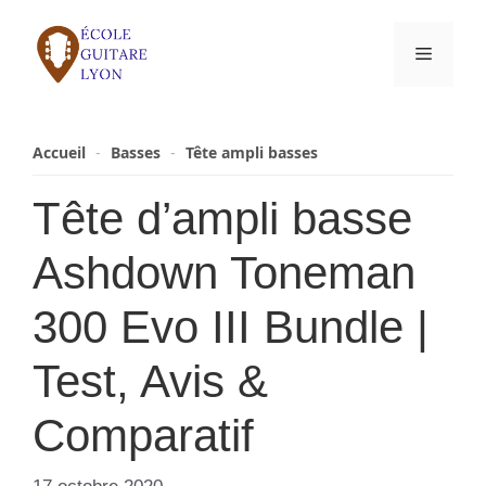
Aller
au
Menu
contenu
Accueil
-
Basses
-
Tête ampli basses
Tête d’ampli basse
Ashdown Toneman
300 Evo III Bundle |
Test, Avis &
Comparatif