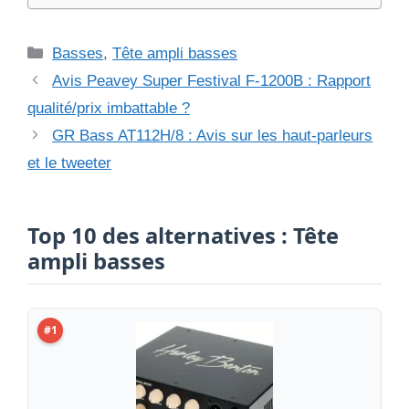
Catégories
Basses
,
Tête ampli basses
Avis Peavey Super Festival F-1200B : Rapport
qualité/prix imbattable ?
GR Bass AT112H/8 : Avis sur les haut-parleurs
et le tweeter
Top 10 des alternatives : Tête
ampli basses
#1