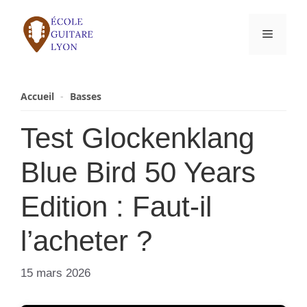
Aller
au
Menu
contenu
Accueil
-
Basses
Test Glockenklang
Blue Bird 50 Years
Edition : Faut-il
l’acheter ?
15 mars 2026