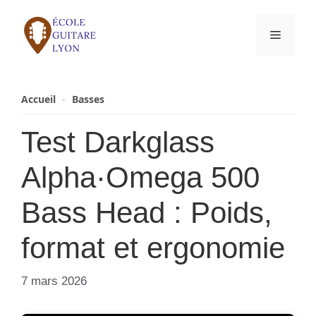
Aller
au
Menu
contenu
Accueil
-
Basses
Test Darkglass
Alpha·Omega 500
Bass Head : Poids,
format et ergonomie
7 mars 2026