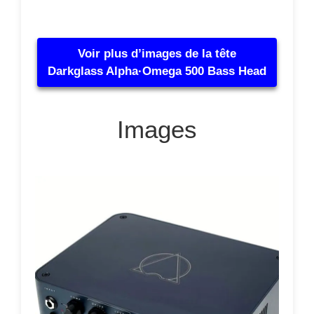
Voir plus d’images de la tête
Darkglass Alpha·Omega 500 Bass Head
Images