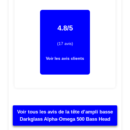
4.8/5
(17 avis)
Voir les avis clients
Voir tous les avis de la tête d’ampli basse
Darkglass Alpha·Omega 500 Bass Head