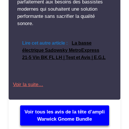
parfaitement aux besoins des bassistes
modernes qui souhaitent une solution
performante sans sacrifier la qualité
sonore.
Lire cet autre article :
La basse
électrique Sadowsky MetroExpress
21-5 Vin BK FL LH | Test et Avis | E.G.L
Voir la suite…
Voir tous les avis de la tête d’ampli
Warwick Gnome Bundle