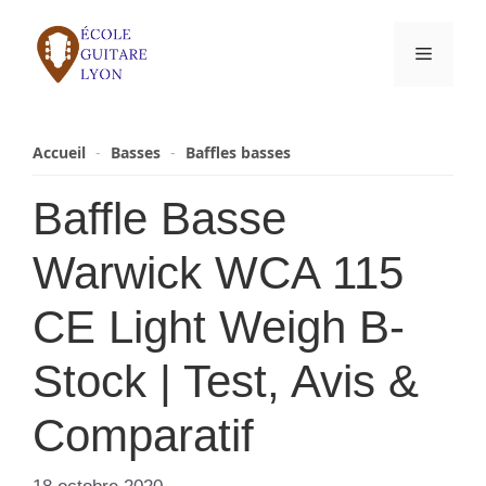
Aller
au
Menu
contenu
Accueil
-
Basses
-
Baffles basses
Baffle Basse
Warwick WCA 115
CE Light Weigh B-
Stock | Test, Avis &
Comparatif