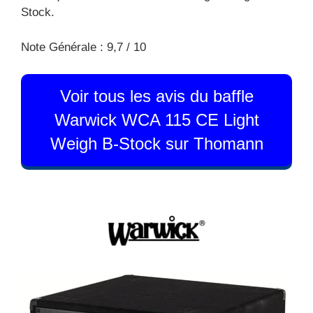
Stock.
Note Générale : 9,7 / 10
Voir tous les avis du baffle
Warwick WCA 115 CE Light
Weigh B-Stock sur Thomann