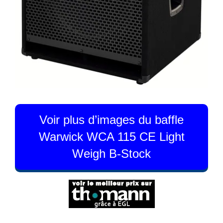
Voir plus d’images du baffle
Warwick WCA 115 CE Light
Weigh B-Stock