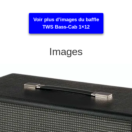
Voir plus d’images du baffle
TWS Bass-Cab 1×12
Images