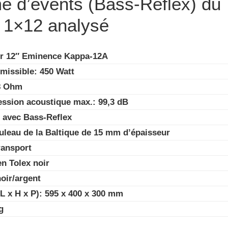
e d’évents (Bass-Reflex) d
 1×12 analysé
ur 12″ Eminence Kappa-12A
missible: 450 Watt
8 Ohm
ession acoustique max.: 99,3 dB
é avec Bass-Reflex
ouleau de la Baltique de 15 mm d’épaisseur
ransport
n Tolex noir
noir/argent
L x H x P): 595 x 400 x 300 mm
g