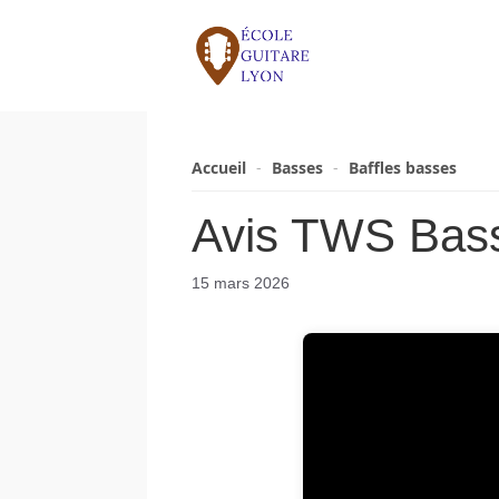
Aller
au
contenu
Accueil
-
Basses
-
Baffles basses
Avis TWS Bass
15 mars 2026