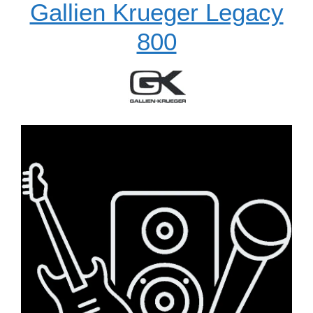
Gallien Krueger Legacy
800