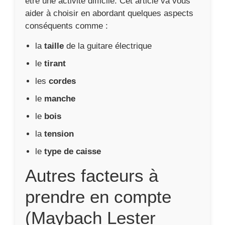
être une activité difficile. Cet article va vous
aider à choisir en abordant quelques aspects
conséquents comme :
la
taille
de la guitare électrique
le
tirant
les
cordes
le
manche
le
bois
la
tension
le
type de caisse
Autres facteurs à
prendre en compte
(Maybach Lester