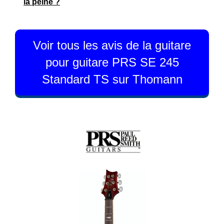
la peine ?
Voir tous les avis de la guitare
pour guitare PRS SE 245
Standard TS sur Thomann