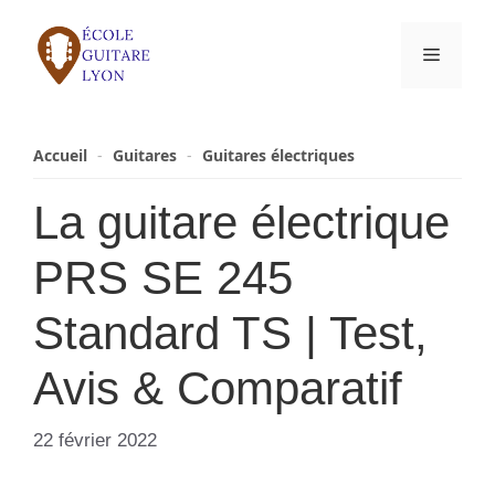
Aller
au
Menu
contenu
Accueil
-
Guitares
-
Guitares électriques
La guitare électrique
PRS SE 245
Standard TS | Test,
Avis & Comparatif
22 février 2022