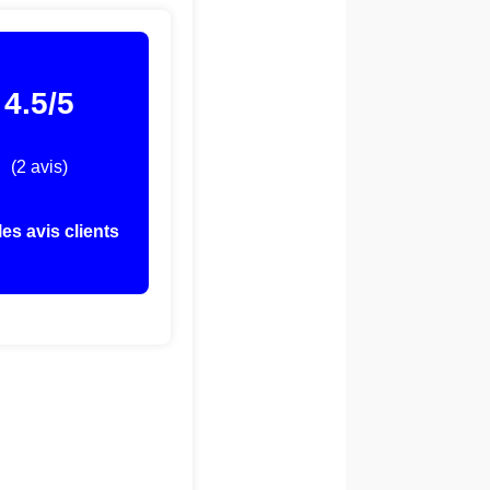
4.5/5
(2 avis)
les avis clients