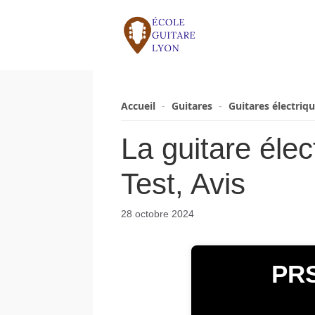
Aller
au
contenu
Accueil
-
Guitares
-
Guitares électriq
La guitare él
Test, Avis
28 octobre 2024
PRS