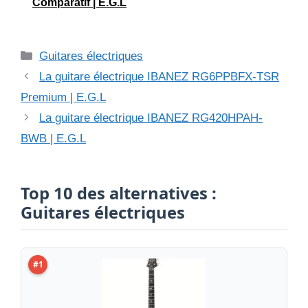
Comparatif | E.G.L
Catégories
Guitares électriques
La guitare électrique IBANEZ RG6PPBFX-TSR
Premium | E.G.L
La guitare électrique IBANEZ RG420HPAH-
BWB | E.G.L
Top 10 des alternatives :
Guitares électriques
#1