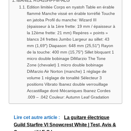
IBANEZ RG420HPFM-ALG
Edition limitée Corps en nyatoh Table en érable
flammé Manche vissé en érable torréfié Touche
en jatoba Profil du manche: Wizard III
(épaisseur à la 1ère frette: 19 mm / épaisseur à
la 12ème frette: 21 mm) Repères « points »
blancs 24 frettes Jumbo Largeur au sillet: 43
mm (1,69″) Diapason: 648 mm (25,51″) Rayon
de la touche: 400 mm (15,75″) Sillet bloquant 1
micro double bobinage DiMarzio The Tone
Zone (chevalet) 1 micro double bobinage
DiMarzio Air Norton (manche) 1 réglage de
volume 1 réglage de tonalité Sélecteur 3
positions Vibrato Ibanez double verrouillage
Accastillage doré Mécaniques Ibanez Cordes
.009 – .042 Couleur: Autumn Leaf Gradation
Lire cet autre article :
La guitare électrique
Guild Starfire VI Snowcrest White | Test, Avis &