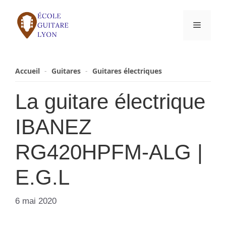
Aller
au
Menu
contenu
Accueil
-
Guitares
-
Guitares électriques
La guitare électrique
IBANEZ
RG420HPFM-ALG |
E.G.L
6 mai 2020