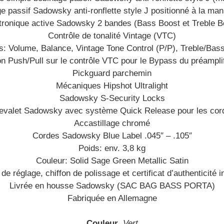
e passif Sadowsky anti-ronflette style J positionné à la man
tronique active Sadowsky 2 bandes (Bass Boost et Treble B
Contrôle de tonalité Vintage (VTC)
s: Volume, Balance, Vintage Tone Control (P/P), Treble/Bas
n Push/Pull sur le contrôle VTC pour le Bypass du préampli
Pickguard parchemin
Mécaniques Hipshot Ultralight
Sadowsky S-Security Locks
evalet Sadowsky avec système Quick Release pour les cor
Accastillage chromé
Cordes Sadowsky Blue Label .045″ – .105″
Poids: env. 3,8 kg
Couleur: Solid Sage Green Metallic Satin
t de réglage, chiffon de polissage et certificat d’authenticité in
Livrée en housse Sadowsky (SAC BAG BASS PORTA)
Fabriquée en Allemagne
Couleur
Vert