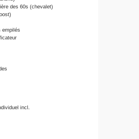
ière des 60s (chevalet)
oost)
s empilés
ficateur
des
dividuel incl.