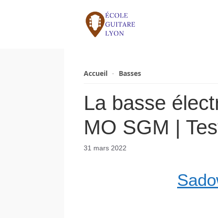
Aller
au
contenu
Accueil
-
Basses
La basse élect
MO SGM | Test 
31 mars 2022
Sado