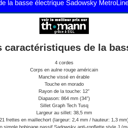
 de la basse électrique Sadowsky MetroL
 caractéristiques de la bas
4 cordes
Corps en aulne rouge américain
Manche vissé en érable
Touche en morado
Rayon de la touche: 12″
Diapason: 864 mm (34″)
Sillet Graph Tech Tusq
Largeur au sillet: 38,5 mm
21 frettes en maillechort (largeur: 2,4 mm / hauteur: 1,3 mm
o simple bobinage passif Sadowsky anti-ronflette style J (