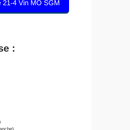
ine 21-4 Vin MO SGM
se :
)
manche)