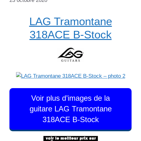
23 octobre 2020
LAG Tramontane
318ACE B-Stock
Voir plus d’images de la
guitare LAG Tramontane
318ACE B-Stock