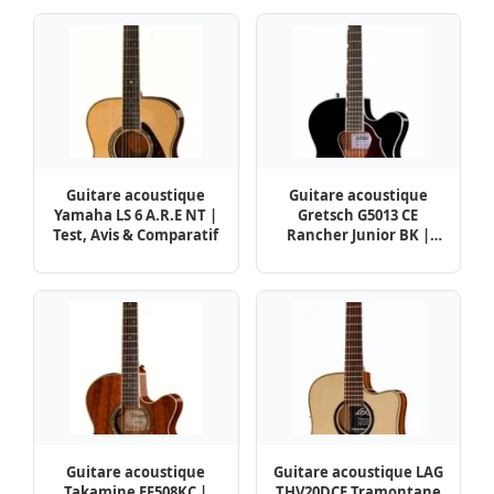
Guitare acoustique
Guitare acoustique
Yamaha LS 6 A.R.E NT |
Gretsch G5013 CE
Test, Avis & Comparatif
Rancher Junior BK |
Test, Avis & Comparatif
Guitare acoustique
Guitare acoustique LAG
Takamine EF508KC |
THV20DCE Tramontane