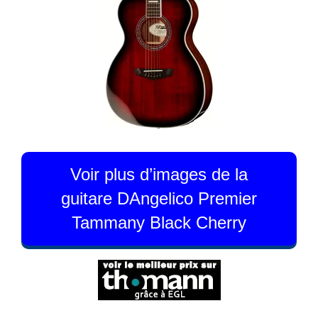
Voir plus d’images de la
guitare DAngelico Premier
Tammany Black Cherry