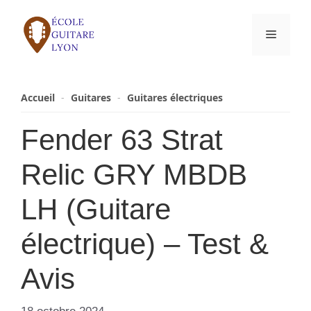
Aller
au
Menu
contenu
Accueil
-
Guitares
-
Guitares électriques
Fender 63 Strat
Relic GRY MBDB
LH (Guitare
électrique) – Test &
Avis