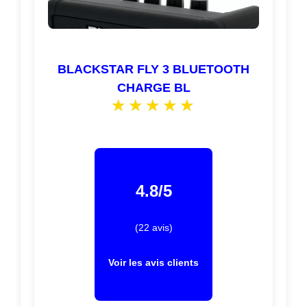
BLACKSTAR FLY 3 BLUETOOTH
CHARGE BL
4.8/5
(22 avis)
Voir les avis clients