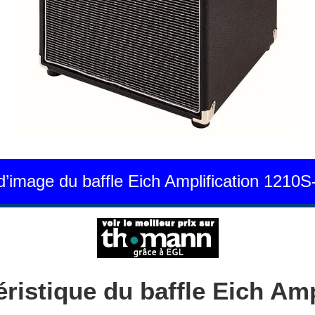
 d’image du baffle Eich Amplification 1210S
ristique du baffle Eich Amp