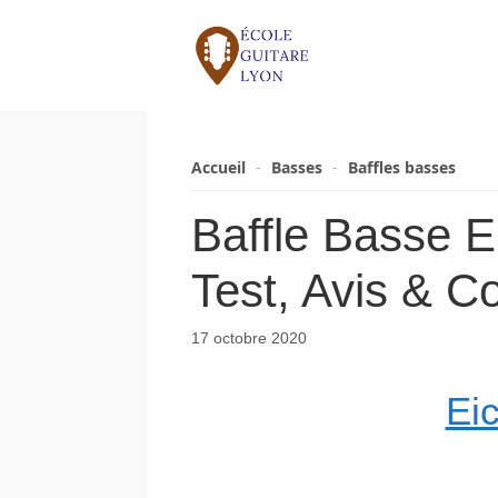
Aller
au
contenu
Accueil
-
Basses
-
Baffles basses
Baffle Basse E
Test, Avis & C
17 octobre 2020
Ei