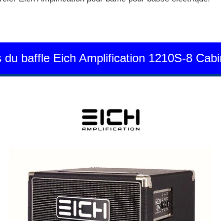
is du baffle Eich Amplification 1210S-8 Ca