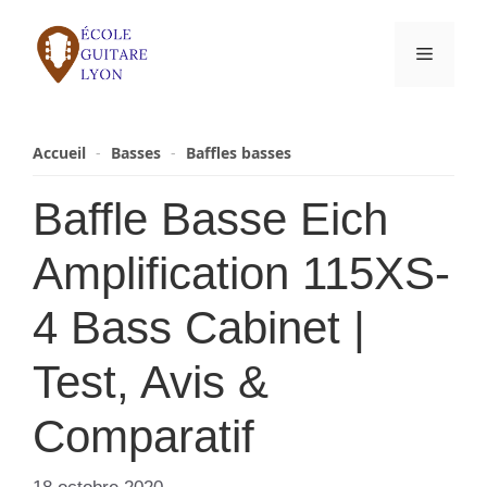
Aller
au
Menu
contenu
Accueil
-
Basses
-
Baffles basses
Baffle Basse Eich
Amplification 115XS-
4 Bass Cabinet |
Test, Avis &
Comparatif