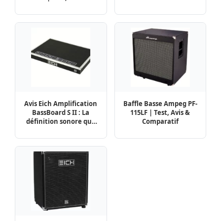
Comparatif
langue de bois
Avis Eich Amplification
Baffle Basse Ampeg PF-
BassBoard S II : La
115LF | Test, Avis &
définition sonore que
Comparatif
vous cherchez ?