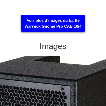
Voir plus d’images du baffle
Warwick Gnome Pro CAB 10/4
Images