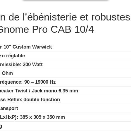
n de l’ébénisterie et robuste
Gnome Pro CAB 10/4
ur 10″ Custom Warwick
zo réglable
missible: 200 Watt
4 Ohm
réquence: 90 – 19000 Hz
peaker Twist / Jack mono 6,35 mm
ss-Reflex double fonction
ransport
LxHxP): 385 x 305 x 350 mm
g