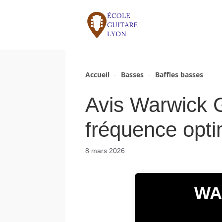
Aller
au
contenu
Accueil
-
Basses
-
Baffles basses
Avis Warwick 
fréquence opti
8 mars 2026
WA