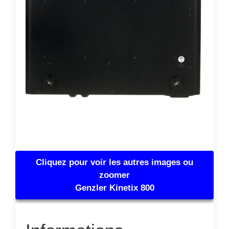
Cliquez pour voir les autres images ou
zoomer
Genzler Kinetix 800